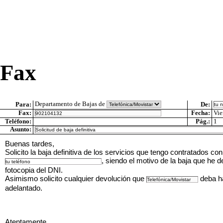
Fax
Departamento de Bajas de
Para:
De:
Fax:
Fecha:
Vie
Teléfono:
Pág.:
1
Asunto:
Buenas tardes,
Solicito la baja definitiva de los servicios que tengo contratados co
, siendo el motivo de la baja que he d
fotocopia del DNI.
Asimismo solicito cualquier devolución que
deba ha
adelantado.
Atentamente,