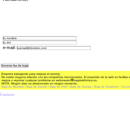
e-mail:
Estamos trabajando para mejorar el servicio.
No existe ninguna relación con las compañías mencionadas. El propósito de la web es facilitar
mejora o reportar cualquier problema en webmaster
bajatelefonica.es.
NOTA: Ningún dato es almacenado en ningún momento.
Baja de Movistar
-
Baja de Jazztel
-
Baja de ONO
-
Baja de Orange
-
Baja de Vodafone
-
Ya.co
Contacto